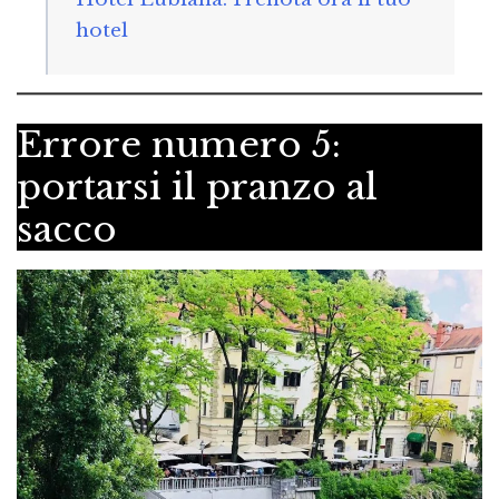
hotel
Errore numero 5:
portarsi il pranzo al
sacco