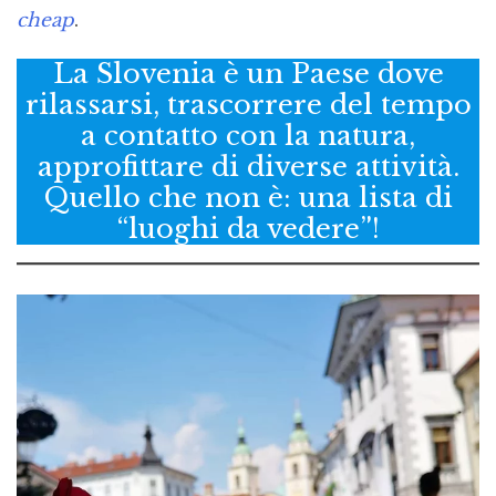
cheap
.
La Slovenia è un Paese dove
rilassarsi, trascorrere del tempo
a contatto con la natura,
approfittare di diverse attività.
Quello che non è: una lista di
“luoghi da vedere”!