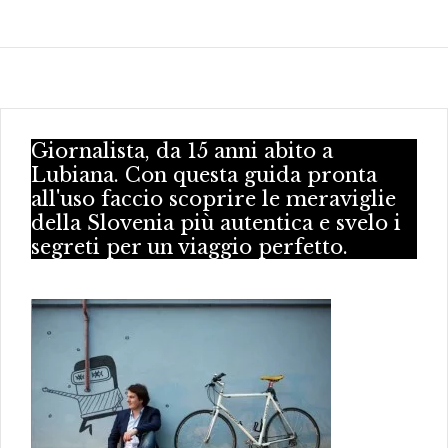
Giornalista, da 15 anni abito a
Lubiana. Con questa guida pronta
all'uso faccio scoprire le meraviglie
della Slovenia più autentica e svelo i
segreti per un viaggio perfetto.