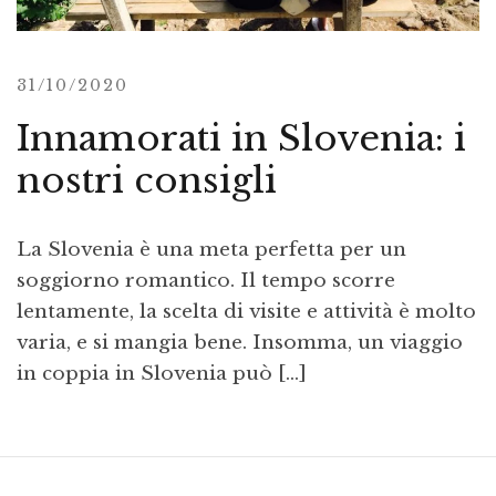
31/10/2020
Innamorati in Slovenia: i
nostri consigli
La Slovenia è una meta perfetta per un
soggiorno romantico. Il tempo scorre
lentamente, la scelta di visite e attività è molto
varia, e si mangia bene. Insomma, un viaggio
in coppia in Slovenia può […]