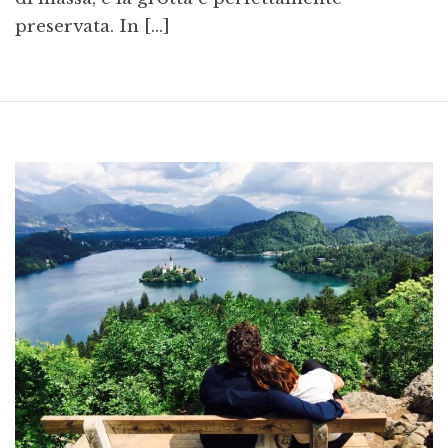
preservata. In […]