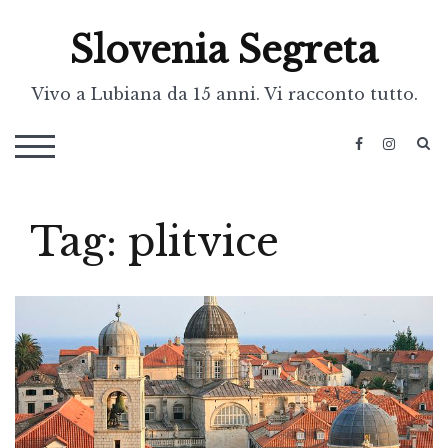
Skip
Slovenia Segreta
to
content
Vivo a Lubiana da 15 anni. Vi racconto tutto.
S
TOGGLE MOBILE MENU
Tag:
plitvice